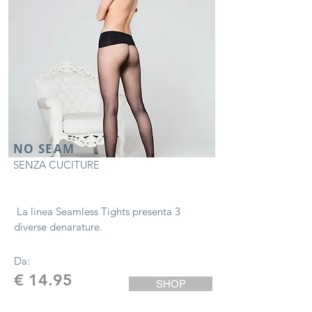
NO SEAM
SENZA CUCITURE
La linea Seamless Tights presenta 3
diverse denarature.
Da:
€ 14.95
SHOP