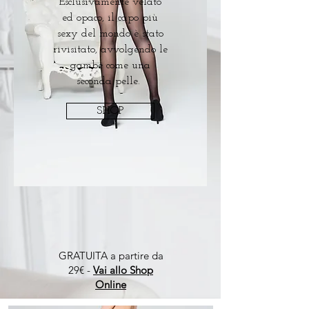
Esclusivamente velato
ed opaco, il capo più
sexy del mondo è stato
rivisitato, avvolgendo le
gambe come una
seconda pelle.
SHOP
GRATUITA a partire da
29€ -
Vai allo Shop
Online