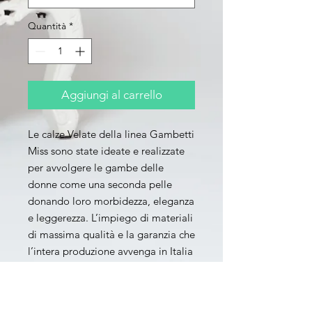
Quantità
*
Aggiungi al carrello
Le calze Velate della linea Gambetti 
Miss sono state ideate e realizzate 
per avvolgere le gambe delle 
donne come una seconda pelle 
donando loro morbidezza, eleganza 
e leggerezza. L’impiego di materiali 
di massima qualità e la garanzia che 
l’intera produzione avvenga in Italia 
da “mani esperte”, garantiscono a 
questo indumento elevate 
caratteristiche di durevolezza, 